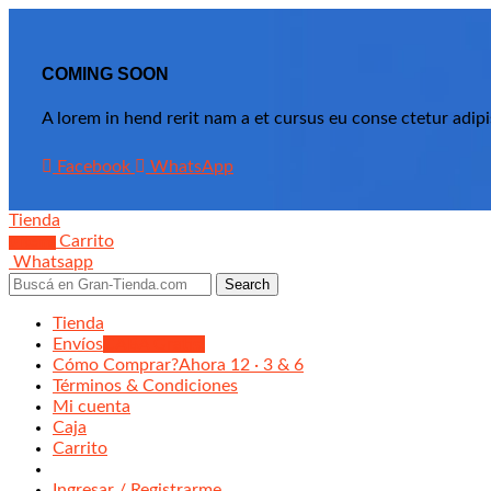
COMING SOON
A lorem in hend rerit nam a et cursus eu conse ctetur adip
Facebook
WhatsApp
Tienda
Carrito
0
items
Whatsapp
Search
Tienda
Envíos
CABA Gratis!
Cómo Comprar?
Ahora 12 · 3 & 6
Términos & Condiciones
Mi cuenta
Caja
Carrito
Ingresar / Registrarme