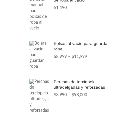
de ropa al vacío
$
1,490
Bolsas al vacío para guardar
ropa
Rango
$
8,999
–
$
11,999
de
precios:
desde
$8,999
Perchas de terciopelo
hasta
ultradelgadas y reforzadas
$11,999
Rango
$
3,990
–
$
98,000
de
precios:
desde
$3,990
hasta
$98,000