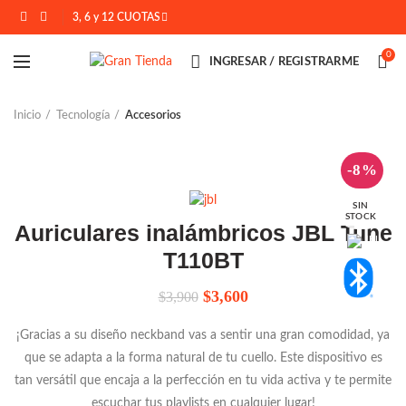
3, 6 y 12 CUOTAS
0
INGRESAR / REGISTRARME
Inicio
Tecnología
Accesorios
-8%
SIN
STOCK
Auriculares inalámbricos JBL Tune
T110BT
El
El
$
3,600
$
3,900
precio
precio
original
actual
¡Gracias a su diseño neckband vas a sentir una gran comodidad, ya
era:
es:
que se adapta a la forma natural de tu cuello. Este dispositivo es
$3,900.
$3,600.
tan versátil que encaja a la perfección en tu vida activa y te permite
escuchar tus playlists en cualquier lugar!