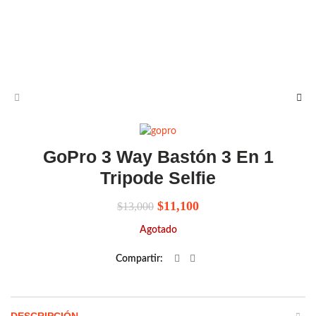
GoPro 3 Way Bastón 3 En 1
Tripode Selfie
El
El
$
11,100
$
13,000
precio
precio
Agotado
original
actual
era:
es:
Compartir
$13,000.
$11,100.